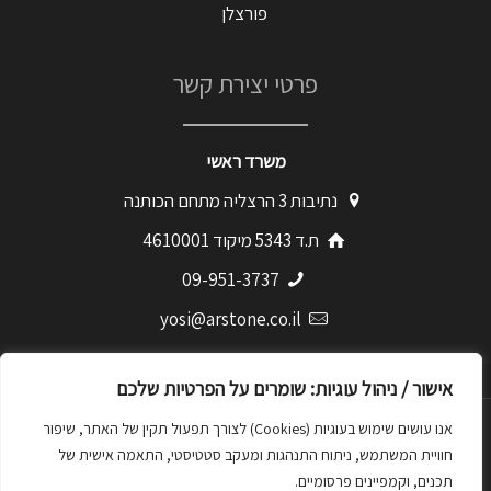
פורצלן
פרטי יצירת קשר
משרד ראשי
נתיבות 3 הרצליה מתחם הכותנה
ת.ד 5343 מיקוד 4610001
09-951-3737
yosi@arstone.co.il
מדיניות הפרטיות
אישור / ניהול עוגיות: שומרים על הפרטיות שלכם
אנו עושים שימוש בעוגיות (Cookies) לצורך תפעול תקין של האתר, שיפור
חוויית המשתמש, ניתוח התנהגות ומעקב סטטיסטי, התאמה אישית של
תכנים, וקמפיינים פרסומיים.